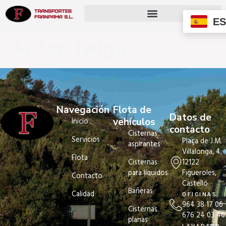
ES
Autor:
iwigo
Navegación
Flota de
Datos de
vehículos
Inicio
contacto
Cisternas
Servicios
Plaça de J.M.
aspirantes
Villalonga, 4,
Flota
12122
Cisternas
Figueroles,
para líquidos
Contacto
Castelló
Bañeras
Calidad
OFICINAS
964 38 17 06
Cisternas
676 24 03 46
planas