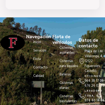
Navegación
Flota de
Datos de
vehículos
Inicio
contacto
Cisternas
Servicios
Plaça de J.M.
aspirantes
Villalonga, 4,
Flota
12122
Cisternas
Figueroles,
para líquidos
Contacto
Castelló
Bañeras
Calidad
OFICINAS
964 38 17 06
Cisternas
676 24 03 46
planas
LAVADERO
Cisternas
TOBA, S.L
974 40 14 84
basculantes