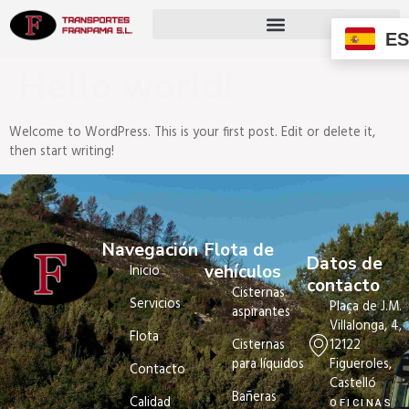
ES
Hello world!
Welcome to WordPress. This is your first post. Edit or delete it,
then start writing!
Navegación
Flota de
Datos de
vehículos
Inicio
contacto
Cisternas
Servicios
Plaça de J.M.
aspirantes
Villalonga, 4,
Flota
12122
Cisternas
Figueroles,
para líquidos
Contacto
Castelló
Bañeras
Calidad
OFICINAS