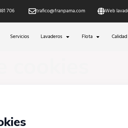
381 706
trafico@franpama.com
Web lavade
Servicios
Lavaderos
Flota
Calidad
de cookies
okies